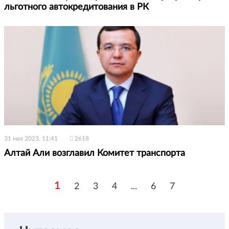
льготного автокредитования в РК
31 мая 2023, 11:41
2618
Алтай Али возглавил Комитет транспорта
1
2
3
4
...
6
7