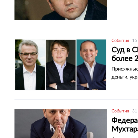
События
15
Суд в 
более 
Присяжные 
деньги, ук
События
31
Федера
Мухтара