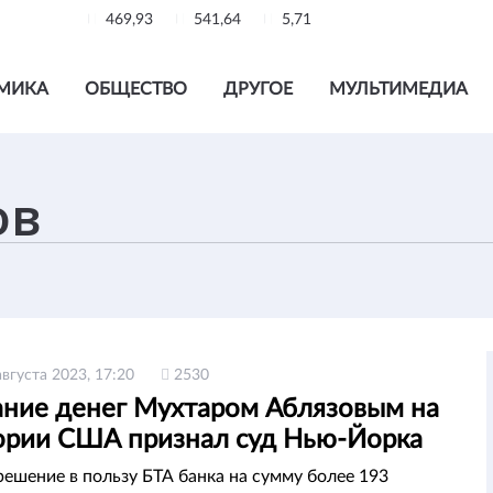
469,93
541,64
5,71
МИКА
ОБЩЕСТВО
ДРУГОЕ
МУЛЬТИМЕДИА
августа 2023, 17:20
2530
ние денег Мухтаром Аблязовым на
ории США признал суд Нью-Йорка
решение в пользу БТА банка на сумму более 193