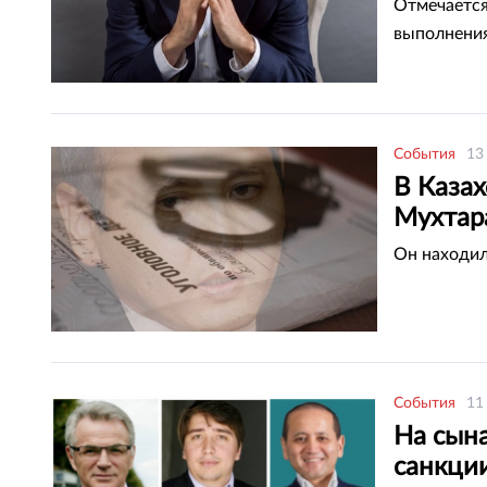
Отмечается
выполнения
События
13
В Каза
Мухтар
Он находил
События
11
На сын
санкци