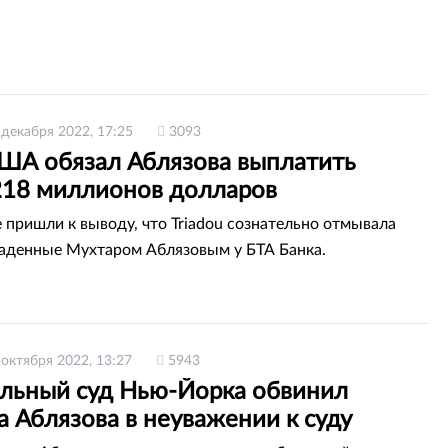
 декабря 2022, 17:25
3093
США обязал Аблязова выплатить
218 миллионов долларов
пришли к выводу, что Triadou сознательно отмывала
раденные Мухтаром Аблязовым у БТА Банка.
 октября 2022, 13:27
5943
льный суд Нью-Йорка обвинил
 Аблязова в неуважении к суду