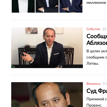
миллионов 
События
25
Сообщн
Аблязо
В целях ук
сообщник с
Литвы.
Финансы
9 
Суд Фр
Причиной с
Прованс.