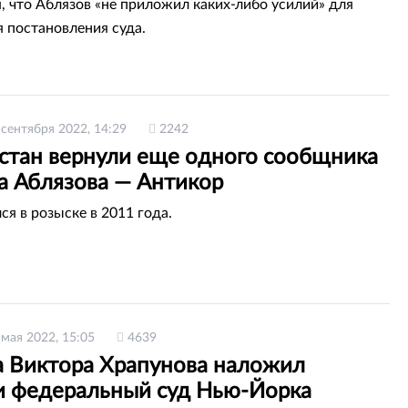
, что Аблязов «не приложил каких-либо усилий» для
 постановления суда.
 сентября 2022, 14:29
2242
хстан вернули еще одного сообщника
а Аблязова — Антикор
ся в розыске в 2011 года.
 мая 2022, 15:05
4639
а Виктора Храпунова наложил
и федеральный суд Нью-Йорка