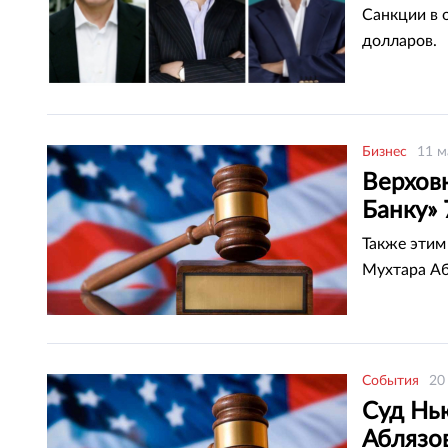
Санкции в 
долларов.
Бизнес
11 м
Верхов
Банку»
Также этим
Мухтара Аб
События
20
Суд Нь
Аблязо