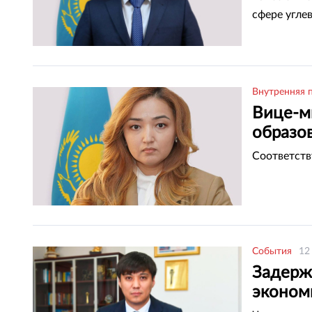
сфере угле
Внутренняя 
Вице-м
образо
Соответств
События
12
Задерж
эконом