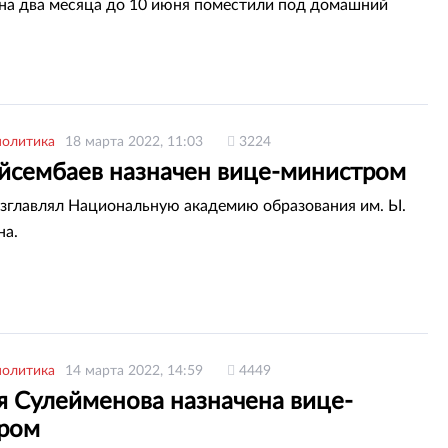
на два месяца до 10 июня поместили под домашний
политика
18 марта 2022, 11:03
3224
ейсембаев назначен вице-министром
озглавлял Национальную академию образования им. Ы.
на.
политика
14 марта 2022, 14:59
4449
я Сулейменова назначена вице-
ром