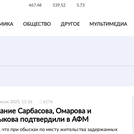
467,48
539,52
5,73
МИКА
ОБЩЕСТВО
ДРУГОЕ
МУЛЬТИМЕДИА
июля 2025, 11:36
6176
ание Сарбасова, Омарова и
ыкова подтвердили в АФМ
, что при обысках по месту жительства задержанных