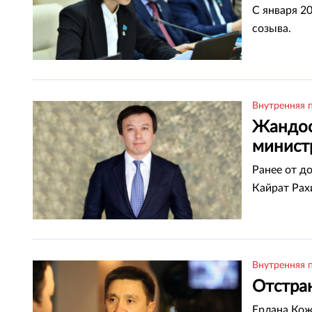
С января 2
созыва.
Внутренняя 
Жандос
минист
Ранее от д
Кайрат Рах
Внутренняя 
Отстра
Ерлана Кож