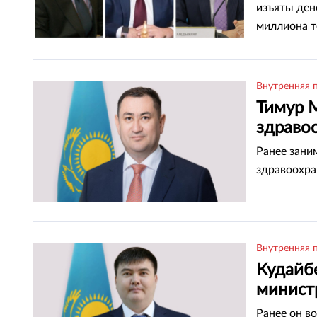
изъяты ден
миллиона т
Внутренняя 
Тимур 
здраво
Ранее зани
здравоохра
Внутренняя 
Кудайб
минист
Ранее он в