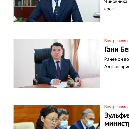
Чиновника 
арест.
Внутренняя 
Гани Б
Ранее он в
Алтынсари
Внутренняя 
Зульфи
минист