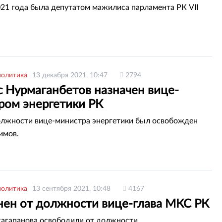
021 года была депутатом мажилиса парламента РК VII
политика
13 декабря 2021, 10:47
2794
 Нурмаганбетов назначен вице-
ром энергетики РК
олжности вице-министра энергетики был освобожден
имов.
политика
13 сентября 2021, 10:48
4167
нен от должности вице-глава МКС РК
агапанова освободили от должности.