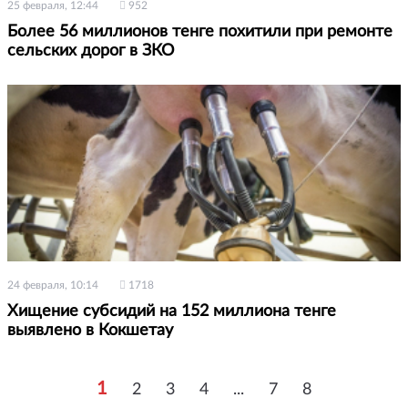
25 февраля, 12:44
952
Более 56 миллионов тенге похитили при ремонте
сельских дорог в ЗКО
24 февраля, 10:14
1718
Хищение субсидий на 152 миллиона тенге
выявлено в Кокшетау
1
2
3
4
...
7
8