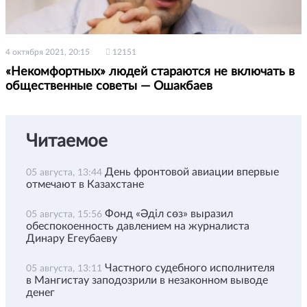
4 октября 2021, 20:15
12151
«Некомфортных» людей стараются не включать в
общественные советы — Ошакбаев
Читаемое
День фронтовой авиации впервые
05 августа, 13:44
отмечают в Казахстане
Фонд «Әділ сөз» выразил
05 августа, 15:56
обеспокоенность давлением на журналиста
Динару Егеубаеву
Частного судебного исполнителя
05 августа, 13:11
в Мангистау заподозрили в незаконном выводе
денег