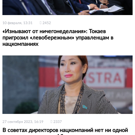
10 февраля, 13:31
2452
«Изнывают от ничегонеделания»: Токаев
пригрозил «левобережным» управленцам в
нацкомпаниях
27 сентября 2023, 16:19
2337
В советах директоров нацкомпаний нет ни одной