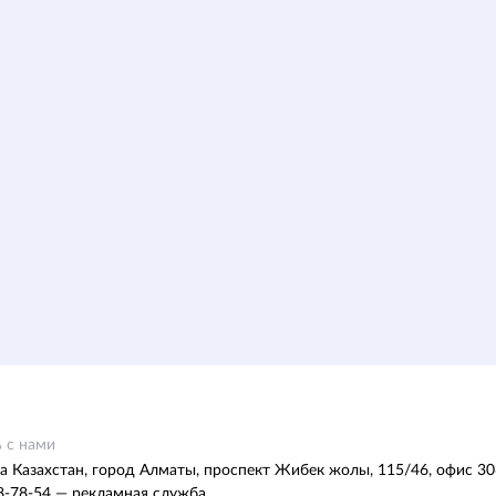
 с нами
а Казахстан, город Алматы, проспект Жибек жолы, 115/46, офис 30
8-78-54 — рекламная служба