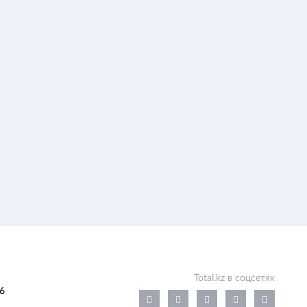
Total.kz в соцсетях
6