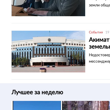
земли обще
События
19
Акимат
земель
Недостове
мессендже
Лучшее за неделю