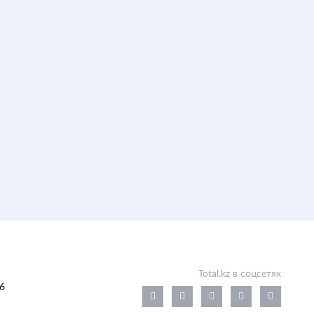
Total.kz в соцсетях
6