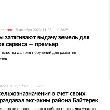
политика
5 декабря 2023, 11:28
2629
ы затягивают выдачу земель для
ов сервиса — премьер
ительства дал ряд поручений для развития
озок.
оября 2023, 19:49
2205
ельхозназначения в счет своих
раздавал экс-аким района Байтерек
егенов незаконно выдал в собственность два участка