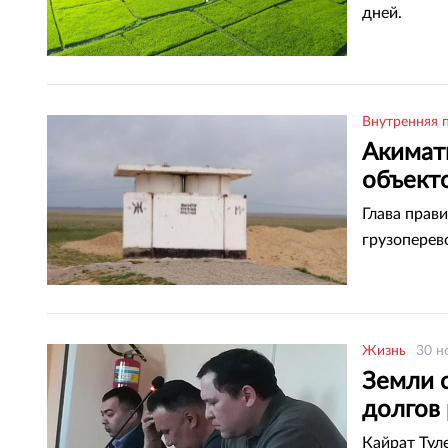
дней.
Внутренняя 
Акимат
объект
Глава прав
грузоперев
Жизнь
30 н
Земли с
долгов 
Кайрат Тул