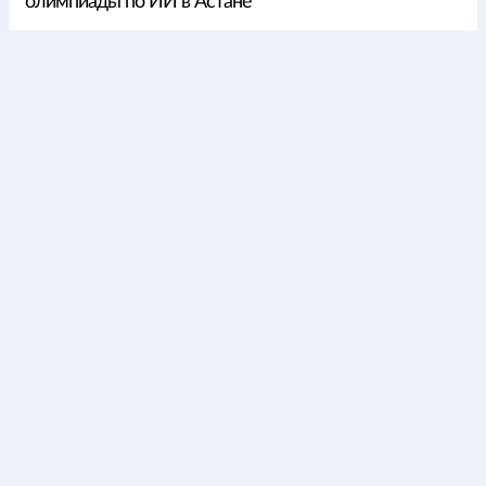
олимпиады по ИИ в Астане