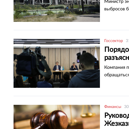
Министр эн
выбросов бо
Госсектор
3
Порядо
разъяс
Компания п
обращаться
Финансы
30
Руково
Жезказг