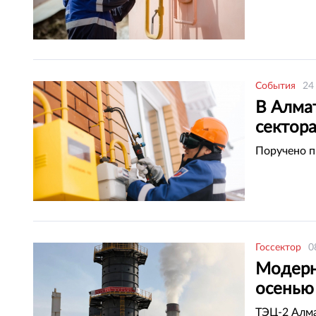
События
24
В Алма
сектор
Поручено п
Госсектор
0
Модерн
осенью
ТЭЦ-2 Алма