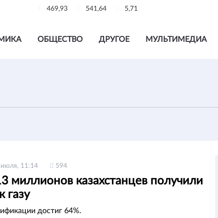
469,93
541,64
5,71
МИКА
ОБЩЕСТВО
ДРУГОЕ
МУЛЬТИМЕДИА
 июля, 11:14
594
13 миллионов казахстанцев получили
к газу
зификации достиг 64%.