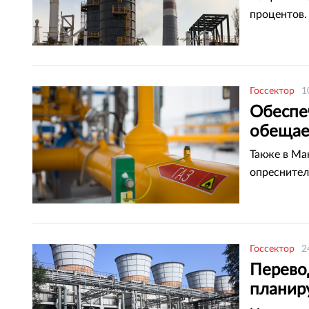
процентов.
Госсектор
1
Обеспе
обещае
Также в Ма
опреснител
Госсектор
2
Перево
планиру