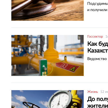
Подсудимые
и получили
Госсектор
1
Как бу
Казахс
Ведомство 
Жизнь
12 и
До пол
жители