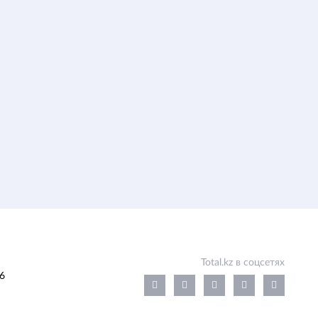
Total.kz в соцсетях
6