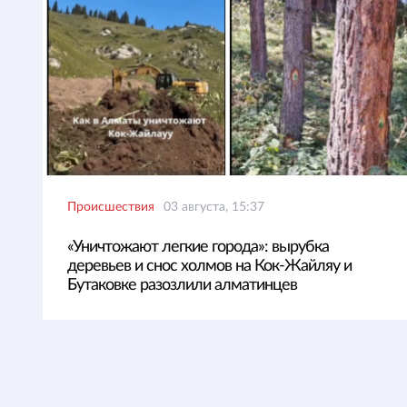
Происшествия
03 августа, 15:37
«Уничтожают легкие города»: вырубка
деревьев и снос холмов на Кок-Жайляу и
Бутаковке разозлили алматинцев