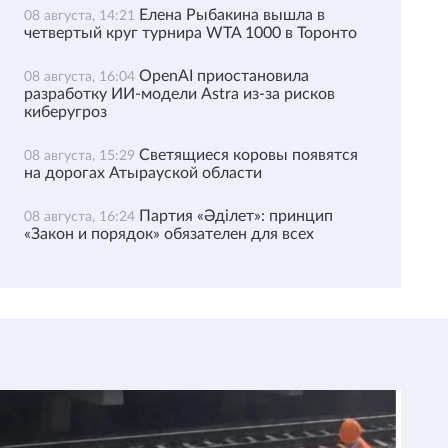
Елена Рыбакина вышла в
08 августа, 14:21
четвертый круг турнира WTA 1000 в Торонто
OpenAI приостановила
08 августа, 16:04
разработку ИИ-модели Astra из-за рисков
киберугроз
Светящиеся коровы появятся
08 августа, 15:29
на дорогах Атырауской области
Партия «Әділет»: принцип
08 августа, 16:24
«Закон и порядок» обязателен для всех