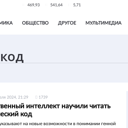
469,93
541,64
5,71
МИКА
ОБЩЕСТВО
ДРУГОЕ
МУЛЬТИМЕДИА
еля 2024, 21:29
1739
твенный интеллект научили читать
ческий код
указывают на новые возможности в понимании генной