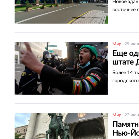
Новое здан
восточнее 
Мир
29 июл
Еще од
штате 
Более 14 т
городского
Мир
22 июн
Памятн
Нью-Йо