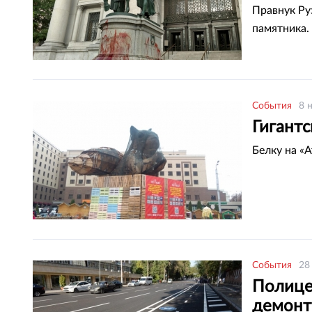
Правнук Ру
памятника.
События
8 
Гигант
Белку на «
События
28
Полицей
демонт