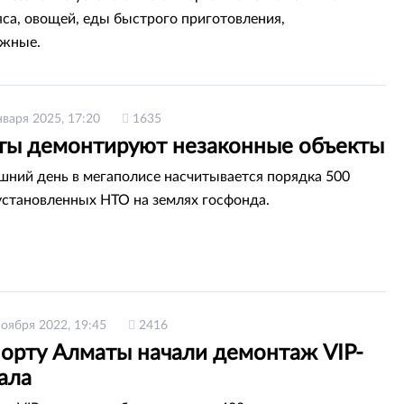
са, овощей, еды быстрого приготовления,
жные.
нваря 2025, 17:20
1635
ты демонтируют незаконные объекты
шний день в мегаполисе насчитывается порядка 500
установленных НТО на землях госфонда.
ноября 2022, 19:45
2416
порту Алматы начали демонтаж VIP-
ала