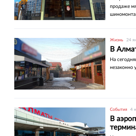
продаже мя
шиномонта
Жизнь
24 я
В Алма
На сегодня
незаконно 
События
4 
В аэро
термин