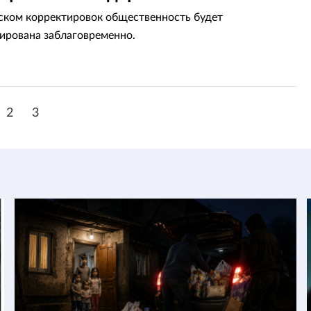
ском корректировок общественность будет
рована заблаговременно.
2
3