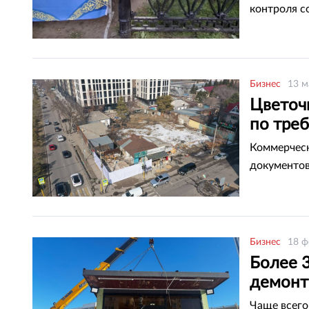
контроля с
Бизнес
13 м
Цветоч
по тре
Коммерческ
документов
Бизнес
18 ф
Более 
демонт
Чаще всего