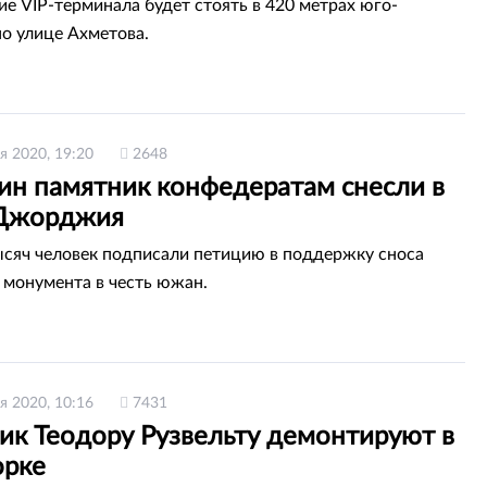
ие VIP-терминала будет стоять в 420 метрах юго-
по улице Ахметова.
я 2020, 19:20
2648
ин памятник конфедератам снесли в
Джорджия
ысяч человек подписали петицию в поддержку сноса
 монумента в честь южан.
я 2020, 10:16
7431
ик Теодору Рузвельту демонтируют в
рке