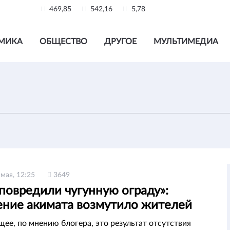
469,85
542,16
5,78
МИКА
ОБЩЕСТВО
ДРУГОЕ
МУЛЬТИМЕДИА
 мая, 12:25
3649
повредили чугунную ограду»:
ение акимата возмутило жителей
ы
ее, по мнению блогера, это результат отсутствия