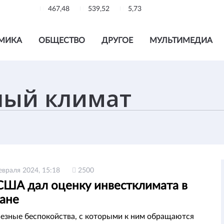
467,48
539,52
5,73
МИКА
ОБЩЕСТВО
ДРУГОЕ
МУЛЬТИМЕДИА
евраля 2024, 15:18
2500
США дал оценку инвестклимата в
тане
езные беспокойства, с которыми к ним обращаются