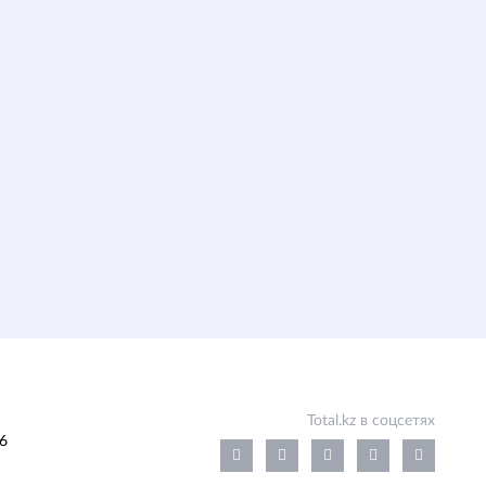
Total.kz в соцсетях
6