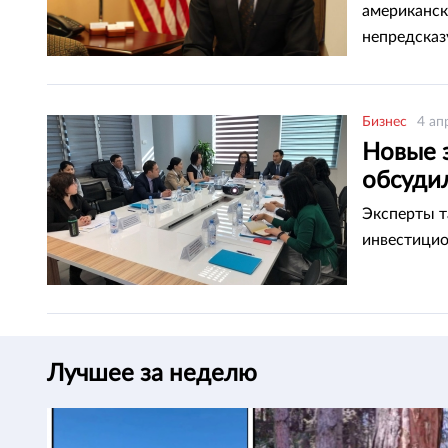
американск
непредсказ
Бизнес
4 ап
Новые 
обсудил
Эксперты т
инвестицио
Лучшее за неделю