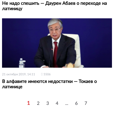
Не надо спешить — Даурен Абаев о переходе на
латиницу
21 октября 2019, 14:11
5506
В алфавите имеются недостатки — Токаев о
латинице
1
2
3
4
...
6
7