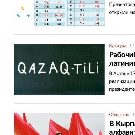
Презентова
открыли м
Культура
17
Рабочий
латини
В Астане 1
реализации
президенте
группой ос
вариант но
Общество
1
В Кырг
алфави