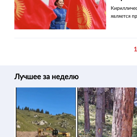
Казахс
Кирилличес
является п
Лучшее за неделю