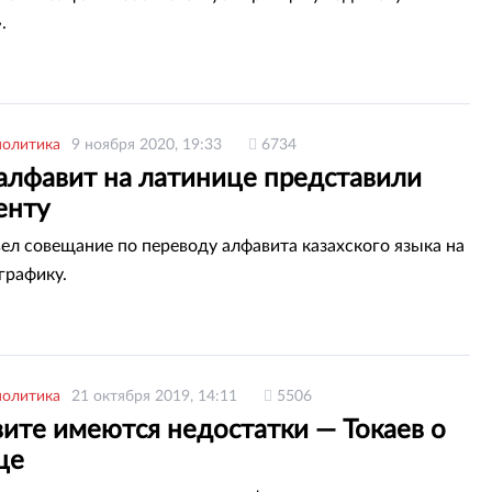
.
политика
9 ноября 2020, 19:33
6734
алфавит на латинице представили
енту
вел совещание по переводу алфавита казахского языка на
графику.
политика
21 октября 2019, 14:11
5506
вите имеются недостатки — Токаев о
це