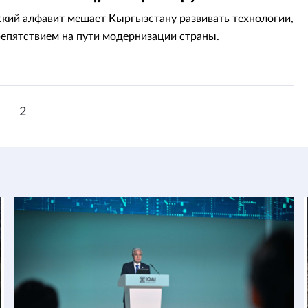
тана
кий алфавит мешает Кыргызстану развивать технологии,
репятствием на пути модернизации страны.
1
2