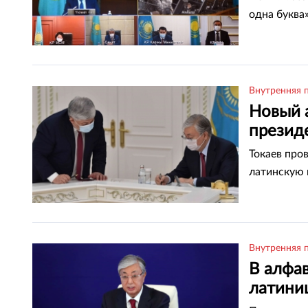
одна буква»
Внутренняя 
Новый 
презид
Токаев про
латинскую 
Внутренняя 
В алфа
латини