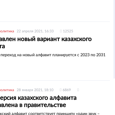
политика
22 апреля 2021, 16:33
12525
авлен новый вариант казахского
та
переход на новый алфавит планируется с 2023 по 2031
политика
28 января 2021, 18:10
6869
ерсия казахского алфавита
влена в правительстве
хский алфавит соответствует принципу «один звук –