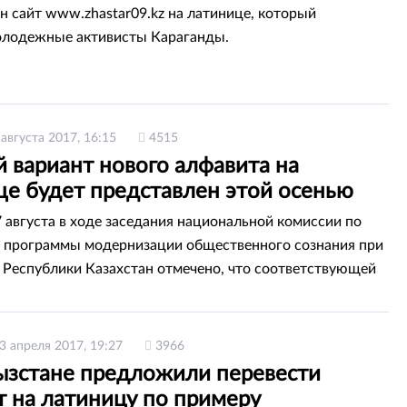
н сайт www.zhastar09.kz на латинице, который
олодежные активисты Караганды.
 августа 2017, 16:15
4515
 вариант нового алфавита на
це будет представлен этой осенью
7 августа в ходе заседания национальной комиссии по
 программы модернизации общественного сознания при
 Республики Казахстан отмечено, что соответствующей
енью будет представлен на рассмотрение рабочий
вого алфавита на латинице.
3 апреля 2017, 19:27
3966
ызстане предложили перевести
т на латиницу по примеру