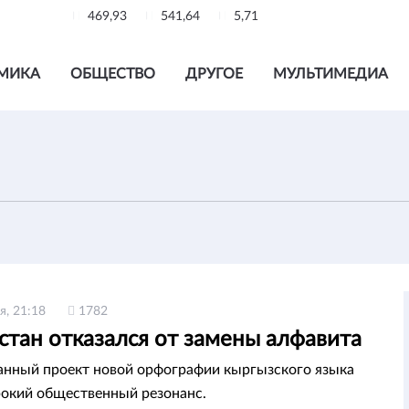
469,93
541,64
5,71
МИКА
ОБЩЕСТВО
ДРУГОЕ
МУЛЬТИМЕДИА
я, 21:18
1782
стан отказался от замены алфавита
нный проект новой орфографии кыргызского языка
окий общественный резонанс.