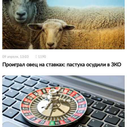
09 апреля, 13:03
1190
Проиграл овец на ставках: пастуха осудили в ЗКО