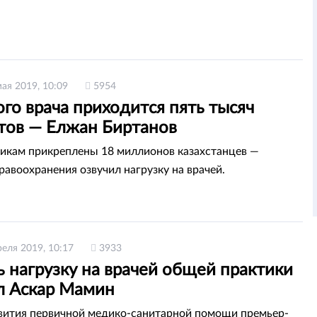
мая 2019, 10:09
5954
го врача приходится пять тысяч
тов — Елжан Биртанов
икам прикреплены 18 миллионов казахстанцев —
равоохранения озвучил нагрузку на врачей.
реля 2019, 10:17
3933
 нагрузку на врачей общей практики
л Аскар Мамин
вития первичной медико-санитарной помощи премьер-