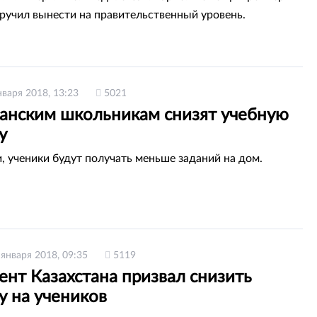
ручил вынести на правительственный уровень.
нваря 2018, 13:23
5021
танским школьникам снизят учебную
у
и, ученики будут получать меньше заданий на дом.
 января 2018, 09:35
5119
нт Казахстана призвал снизить
у на учеников