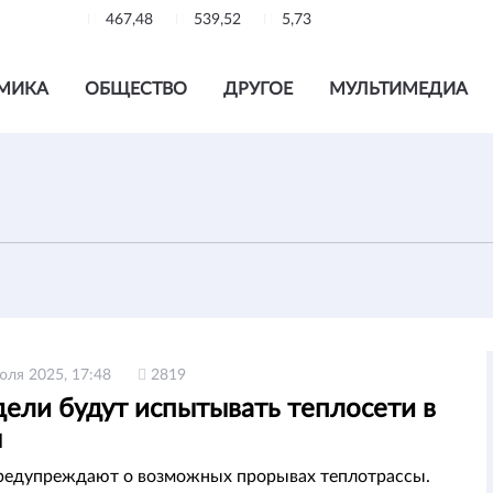
467,48
539,52
5,73
МИКА
ОБЩЕСТВО
ДРУГОЕ
МУЛЬТИМЕДИА
юля 2025, 17:48
2819
дели будут испытывать теплосети в
ы
редупреждают о возможных прорывах теплотрассы.