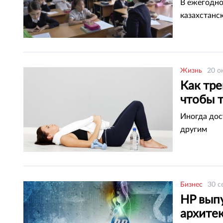
В ежегодно
казахстанс
Жизнь
20 о
Как тре
чтобы 
Иногда дос
другим
Бизнес
30 с
HP вып
архите