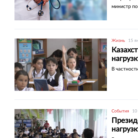
министр по
Жизнь
15 я
Казахс
нагрузк
В частност
События
10
Президе
нагрузк