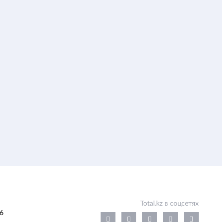
Total.kz в соцсетях
6