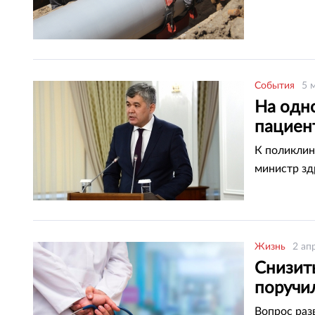
События
5 
На одно
пациен
К поликлин
министр зд
Жизнь
2 ап
Снизить
поручи
Вопрос раз