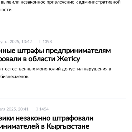
и Жетісу
выявили незаконное привлечение к административной
ности.
густа 2025, 13:42
1398
нные штрафы предпринимателям
ровали в области Жетісу
т естественных монополий допустил нарушения в
бизнесменов.
еля 2025, 20:41
1454
вики незаконно штрафовали
инимателей в Кыргызстане