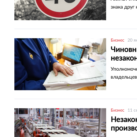
знака друг 
Бизнес
20 я
Чиновн
незако
ответс
Уполномоче
владельцев
Бизнес
11 с
Незако
произв