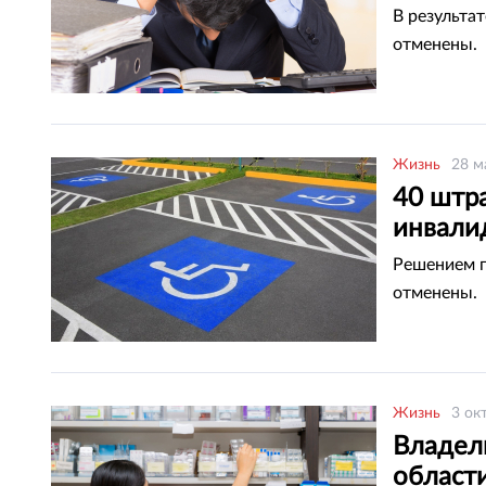
В результа
отменены.
Жизнь
28 м
40 штр
инвали
Решением 
отменены.
Жизнь
3 ок
Владел
област