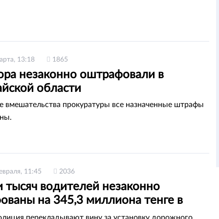
арта, 13:18
1865
ора незаконно оштрафовали в
айской области
те вмешательства прокуратуры все назначенные штрафы
ны.
евраля, 11:45
2036
и тысяч водителей незаконно
ованы на 345,3 миллиона тенге в
олиция перекладывают вину за установку дорожного