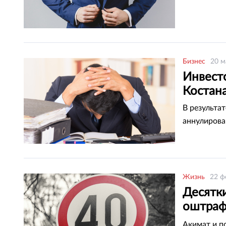
Бизнес
20 м
Инвест
Костан
В результа
аннулирова
Жизнь
22 ф
Десятк
оштраф
Таразе
Акимат и п