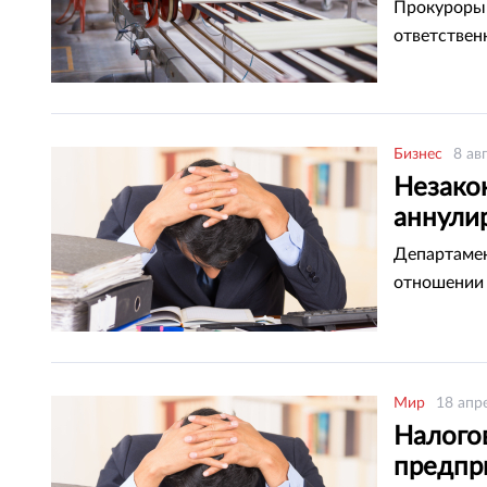
област
Прокуроры 
ответствен
Бизнес
8 ав
Незако
аннули
Департамен
отношении 
Мир
18 апр
Налого
предпр