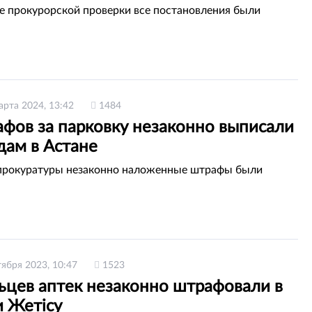
те прокурорской проверки все постановления были
арта 2024, 13:42
1484
афов за парковку незаконно выписали
дам в Астане
прокуратуры незаконно наложенные штрафы были
тября 2023, 10:47
1523
ьцев аптек незаконно штрафовали в
и Жетісу