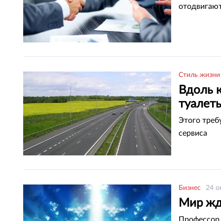
отодвигают
Стиль жизни
Вдоль к
туалет
Этого треб
сервиса
Бизнес
24 о
Мир жд
Профессор 