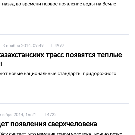
 назад во времени первое появление воды на Земле
3 ноября 2014, 09:49
4997
азахстанских трасс появятся теплые
ы
уют новые национальные стандарты придорожного
ктября 2014, 16:21
4722
ет появления сверхчеловека
Хсу считает, что изменив геном человека, можно резко