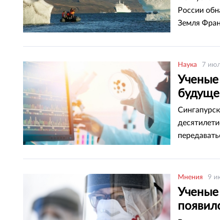
России обн
Земля Фра
Наука
7 июл
Ученые
будуще
Сингапурск
десятилети
передавать
Мнения
9 и
Ученые
появилс