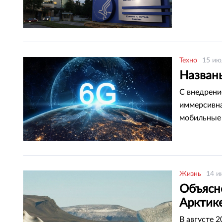
Техно
15 ию
Назван
С внедрени
иммерсивна
мобильные
Жизнь
14 и
Объясн
Арктик
В августе 