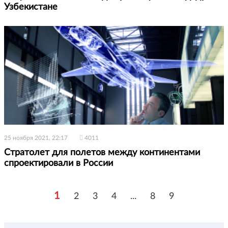
Узбекистане
25 ноября 2021, 22:17
4011
Стратолет для полетов между континентами
спроектировали в России
1
2
3
4
...
8
9