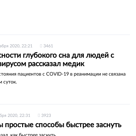
абря 2020, 22:21
3461
ности глубокого сна для людей с
вирусом рассказал медик
стояния пациентов с COVID-19 в реанимации не связана
м суток.
бря 2020, 22:31
3923
ы простые способы быстрее заснуть
зал, как быстрее заснуть.