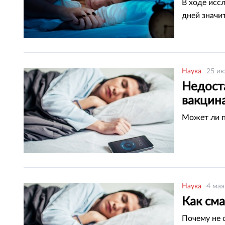
В ходе исс
дней значи
Наука
25 ию
Недост
вакцин
Может ли п
Наука
4 мая
Как см
Почему не 