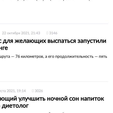
22 октября 2021, 21:43
3146
с для желающих выспаться запустили
нге
рута — 76 километров, а его продолжительность — пять
уста 2021, 19:14
3026
ющий улучшить ночной сон напиток
а диетолог