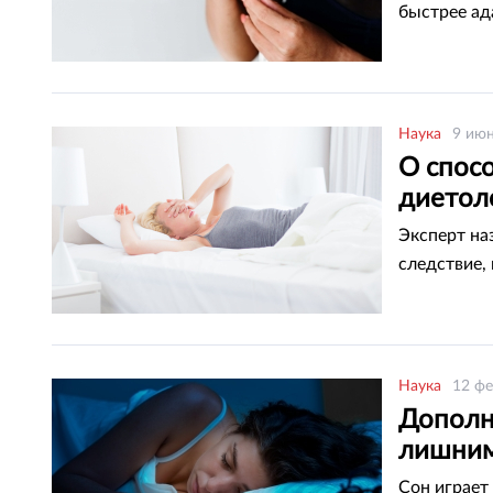
быстрее ад
Наука
9 июн
О спосо
диетол
Эксперт на
следствие, 
Наука
12 фе
Дополн
лишним
Сон играет