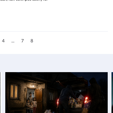
4
...
7
8