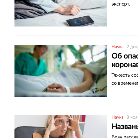
эксперт.
Наука
2 дек
Об опас
корона
Тяжесть со
со времене
Наука
8 ноя
Назван
Врач расска