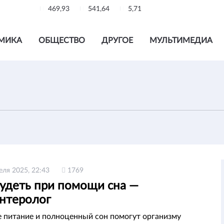
469,93
541,64
5,71
МИКА
ОБЩЕСТВО
ДРУГОЕ
МУЛЬТИМЕДИА
еля 2025, 22:43
1769
худеть при помощи сна —
энтеролог
 питание и полноценный сон помогут организму