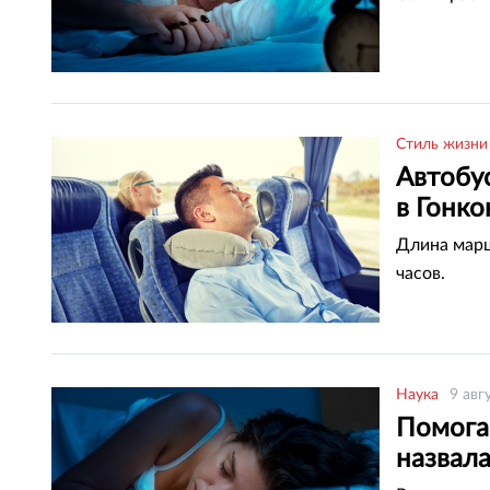
Стиль жизни
Автобу
в Гонко
Длина марш
часов.
Наука
9 авг
Помога
назвал