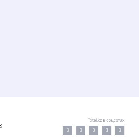
Total.kz в соцсетях
6