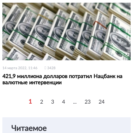
14 марта 2022, 11:46
3428
421,9 миллиона долларов потратил Нацбанк на
валютные интервенции
1
2
3
4
...
23
24
Читаемое