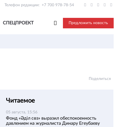
Телефон редакции:
+7 700 978-78-54
СПЕЦПРОЕКТ
Предложить новость
Поделиться
Читаемое
05 августа, 15:56
Фонд «Әділ сөз» выразил обеспокоенность
давлением на журналиста Динару Егеубаеву