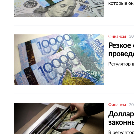
которые ок
Финансы
30
Резкое 
провед
Регулятор 
Финансы
20
Доллар
законн
В регулято