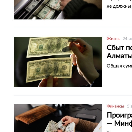
не должны 
Жизнь
24 и
Сбыт п
Алмат
Общая сумм
Финансы
5 
Проигра
— Минф