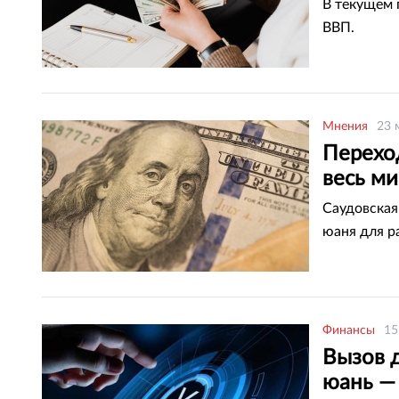
В текущем 
ВВП.
Мнения
23 
Перехо
весь м
Саудовская
юаня для р
Финансы
15
Вызов 
юань —