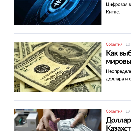
Цифровая в
Китае.
События
10
Как вы
мировы
Неопределе
доллара и 
События
19
Доллар
Казахс