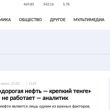
469,85
542,16
5,78
МИКА
ОБЩЕСТВО
ДРУГОЕ
МУЛЬТИМЕДИА
 июня, 21:02
1124
«дорогая нефть — крепкий тенге»
 не работает — аналитик
нефти является лишь одним из важных факторов,