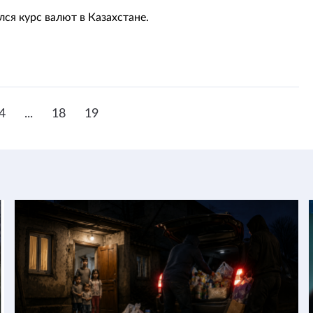
лся курс валют в Казахстане.
4
...
18
19