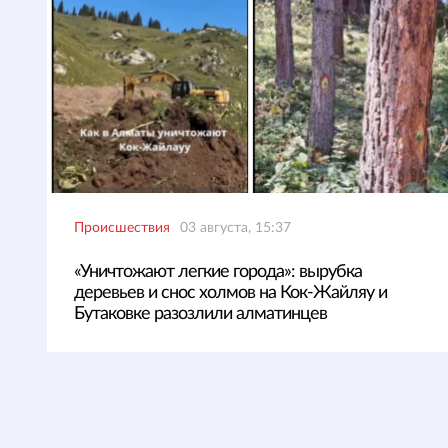
Происшествия
03 августа, 15:37
«Уничтожают легкие города»: вырубка
деревьев и снос холмов на Кок-Жайляу и
Бутаковке разозлили алматинцев