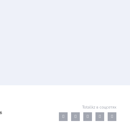
Total.kz в соцсетях
6