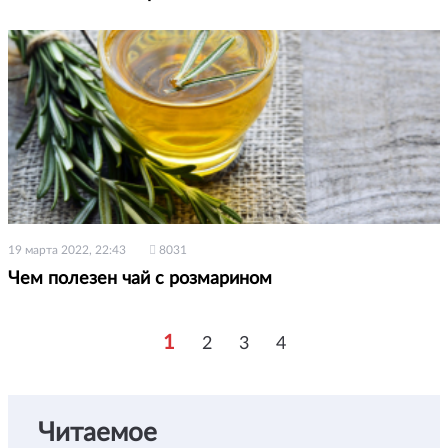
19 марта 2022, 22:43
8031
Чем полезен чай с розмарином
1
2
3
4
Читаемое