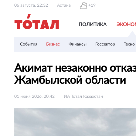
06 августа, 22:32
Астана
+19
ПОЛИТИКА
ЭКОНО
События
Бизнес
Финансы
Госсектор
Техно
Акимат незаконно отказ
Жамбылской области
01 июня 2026, 20:42
ИА Тотал Казахстан