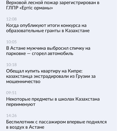
Верховой лесной пожар зарегистрирован в
ГЛПР «Ертіс орманы»
12:08
Когда опубликуют итоги конкурса на
образовательные гранты в Казахстане
10:05
В Астане мужчина выбросил спичку на
парковке — сгорел автомобиль
10:18
Обещал купить квартиру на Кипре:
казахстанца экстрадировали из Грузии за
мошенничество
09:51
Некоторые предметы в школах Казахстана
переименуют
14:26
Беспилотник с пассажиром впервые поднялся
в воздух в Астане