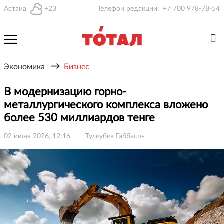
Астана
+23
Телефон редакции:
+7 700 978-78-54
→
Экономика
Бизнес
В модернизацию горно-
металлургического комплекса вложено
более 530 миллиардов тенге
02 июня 2026, 12:16
Тулеубек Габбасов