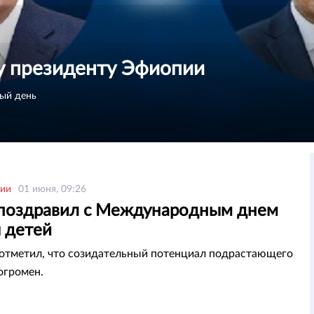
у президенту Эфиопии
ый день
рии
01 июня, 09:26
 поздравил с Международным днем
 детей
отметил, что созидательный потенциал подрастающего
огромен.