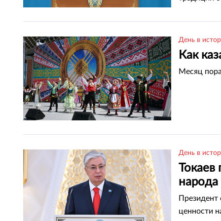
День в исто
Как каз
Месяц пор
День в исто
Токаев
народа
Президент 
ценности н