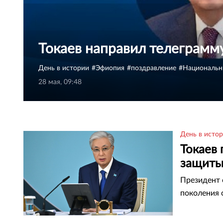
Токаев направил телеграмм
День в истории
Эфиопия
поздравление
Национальн
28 мая, 09:48
День в исто
Токаев
защиты
Президент 
поколения 