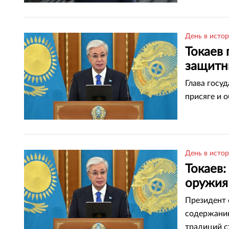
День в исто
Токаев 
защитн
Глава госу
присяге и 
День в исто
Токаев:
оружия
Президент 
содержанию
традиций с