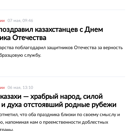
рии
07 мая, 09:46
поздравил казахстанцев с Днем
ика Отечества
дарства поблагодарил защитников Отечества за верность
образцовую службу.
рии
06 мая, 13:10
 казахи — храбрый народ, силой
 и духа отстоявший родные рубежи
отметил, что оба праздника близки по своему смыслу и
, напоминая нам о преемственности доблестных
траны.