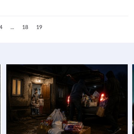
4
...
18
19