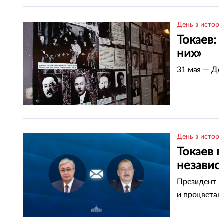
День в исто
Токаев
них»
31 мая — Д
День в исто
Токаев
незави
Президент 
и процвета