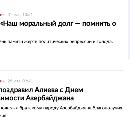
рии
31 мая, 10:51
: «Наш моральный долг — помнить о
ень памяти жертв политических репрессий и голода.
рии
28 мая, 09:41
 поздравил Алиева с Днем
симости Азербайджана
пожелал братскому народу Азербайджана благополучия
ния.