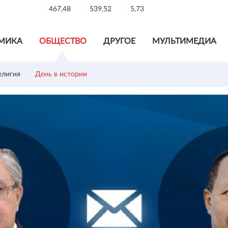
467,48
539,52
5,73
МИКА
ОБЩЕСТВО
ДРУГОЕ
МУЛЬТИМЕДИА
елигия
День в истории