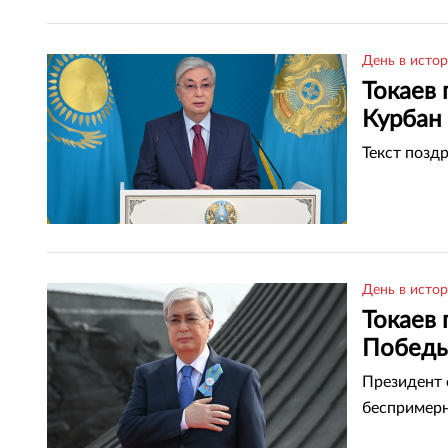
День в исто
Токаев 
Курбан
Текст позд
День в исто
Токаев 
Побед
Президент 
беспримерн