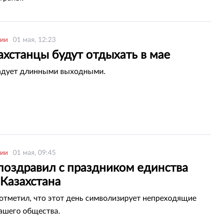
рии
01 мая, 12:23
ахстанцы будут отдыхать в мае
адует длинными выходными.
рии
01 мая, 09:45
 поздравил с праздником единства
 Казахстана
отметил, что этот день символизирует непреходящие
ашего общества.