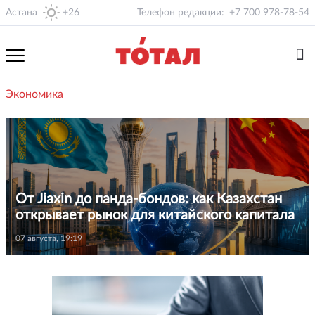
Астана
+26
Телефон редакции:
+7 700 978-78-54
Экономика
От Jiaxin до панда-бондов: как Казахстан
открывает рынок для китайского капитала
07 августа, 19:19