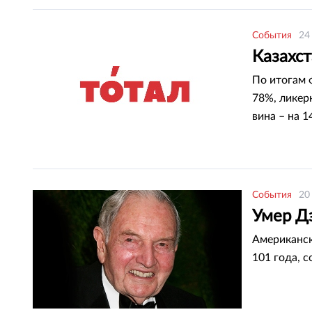
События
24
Казахс
По итогам 
78%, ликерн
вина – на 
передает Tot
События
20
Умер Д
Американск
101 года, с