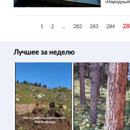
«Народный 
передает To
28
1
2
...
282
283
284
Лучшее за неделю