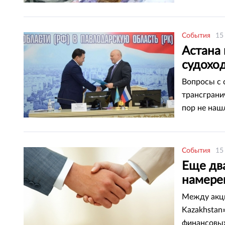
равнялся 3
курса верну
время прес
События
15
банка Казах
Астана
судохо
Вопросы с 
трансграни
пор не наш
государств
Total.kz.
События
15
Еще два
намере
Между акци
Kazakhstan
финансовых 