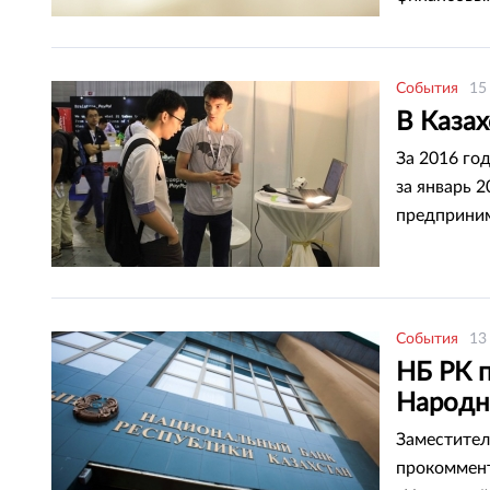
службу Teng
События
15
В Казах
За 2016 го
за январь 2
предприним
вынужденны
События
13
НБ РК 
Народн
Заместител
прокоммент