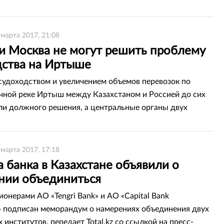
12,76 тенге за доллар США. Текущие значения обменного
лись на уровень ноября 2015 года. Такие данные во
с-конференции озвучил председатель Национального
 марта 2017, 21:08
стана Данияр Акишев, передает Total.kz.
 и Москва не могут решить проблему
дства на Иртыше
судоходством и увеличением объемов перевозок по
чной реке Иртыш между Казахстаном и Россией до сих
ли должного решения, а центральные органы двух
 не спешат обращать внимания на проблему, передает
 марта 2017, 17:18
 банка в Казахстане объявили о
нии объединиться
онерами АО «Tengri Bank» и АО «Capital Bank
» подписан меморандум о намерениях объединения двух
институтов, передает Total.kz со ссылкой на пресс-