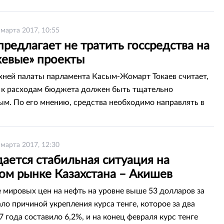
 марта 2017, 10:55
предлагает не тратить госсредства на
евые» проекты
хней палаты парламента Касым-Жомарт Токаев считает,
 к расходам бюджета должен быть тщательно
м. По его мнению, средства необходимо направлять в
орые действительно в этом нуждаются, а не тратить их
вые проекты». Кроме того, он уверен, что наличие
ого фонда «расслабляет» казахстанское правительство,
 марта 2017, 12:30
al.kz.
ается стабильная ситуация на
ом рынке Казахстана – Акишев
 мировых цен на нефть на уровне выше 53 долларов за
ло причиной укрепления курса тенге, которое за два
 года составило 6,2%, и на конец февраля курс тенге