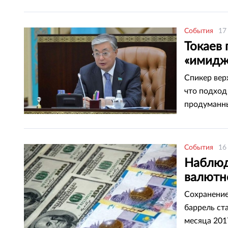
События
17
Токаев 
«имидж
Спикер вер
что подход
продуманны
сферы, кот
на «имидже
Национальн
События
16
передает Tot
Наблюд
валютн
Сохранение
баррель ста
месяца 2017