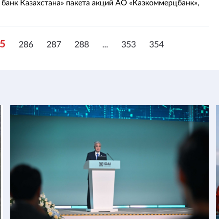
банк Казахстана» пакета акций АО «Казкоммерцбанк»,
tal.kz со ссылкой на пресс-службу финрегулятора.
5
286
287
288
...
353
354