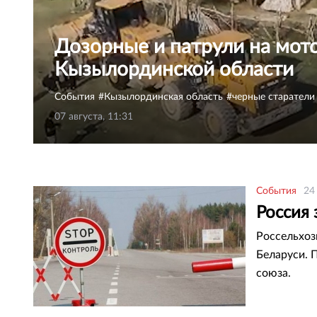
Дозорные и патрули на мото
Кызылординской области
События
Кызылординская область
черные старатели
07 августа, 11:31
События
24
Россия 
Россельхоз
Беларуси. 
союза.