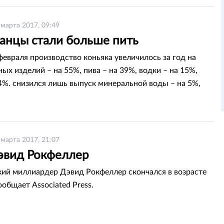
 марта 2017, 09:49
танцы стали больше пить
февраля производство коньяка увеличилось за год на
ых изделий – на 55%, пива – на 39%, водки – на 15%,
14%. снизился лишь выпуск минеральной воды – на 5%,
al.kz.
 марта 2017, 21:07
эвид Рокфеллер
ий миллиардер Дэвид Рокфеллер скончался в возрасте
ообщает Associated Press.