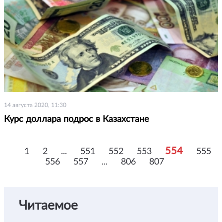
14 августа 2020, 11:30
Курс доллара подрос в Казахстане
554
1
2
...
551
552
553
555
556
557
...
806
807
Читаемое