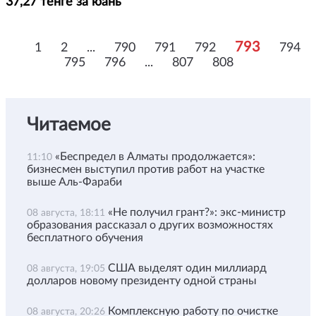
37,27 тенге за юань
793
1
2
...
790
791
792
794
795
796
...
807
808
Читаемое
«Беспредел в Алматы продолжается»:
11:10
бизнесмен выступил против работ на участке
выше Аль-Фараби
«Не получил грант?»: экс-министр
08 августа, 18:11
образования рассказал о других возможностях
бесплатного обучения
США выделят один миллиард
08 августа, 19:05
долларов новому президенту одной страны
Комплексную работу по очистке
08 августа, 20:26