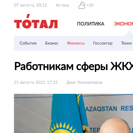
07 августа, 20:12
Астана
+20
ПОЛИТИКА
ЭКОНО
События
Бизнес
Финансы
Госсектор
Техно
Работникам сферы ЖКХ 
21 августа 2023, 17:22
Диас Калиакпаров