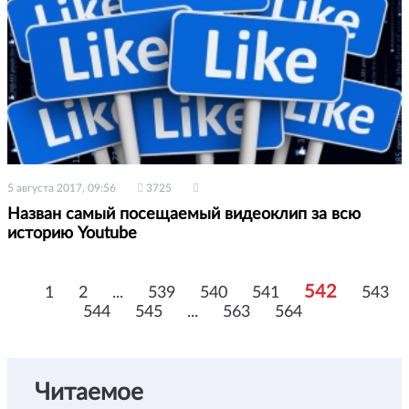
5 августа 2017, 09:56
3725
Назван самый посещаемый видеоклип за всю
историю Youtube
542
1
2
...
539
540
541
543
544
545
...
563
564
Читаемое