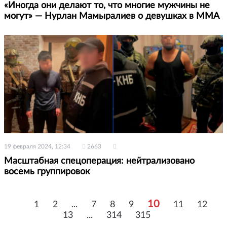
«Иногда они делают то, что многие мужчины не
могут» — Нурлан Мамыралиев о девушках в ММА
19 февраля 2024, 12:34
2663
Масштабная спецоперация: нейтрализовано
восемь группировок
10
1
2
...
7
8
9
11
12
13
...
314
315