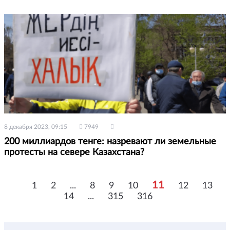
8 декабря 2023, 09:15
7949
200 миллиардов тенге: назревают ли земельные
протесты на севере Казахстана?
11
1
2
...
8
9
10
12
13
14
...
315
316