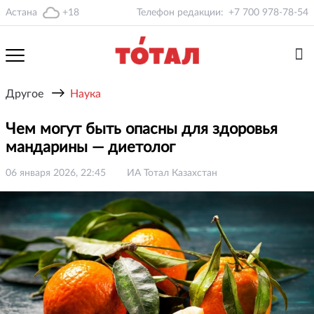
Астана
+18
Телефон редакции:
+7 700 978-78-54
→
Другое
Наука
Чем могут быть опасны для здоровья
мандарины — диетолог
06 января 2026, 22:45
ИА Тотал Казахстан