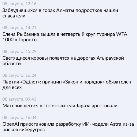
08 августа, 13:16
Заблудившихся в горах Алматы подростков нашли
спасатели
08 августа, 14:21
Елена Рыбакина вышла в четвертый круг турнира WTA
1000 в Торонто
08 августа, 15:29
Светящиеся коровы появятся на дорогах Атырауской
области
08 августа, 16:24
Партия «Әділет»: принцип «Закон и порядок» обязателен
для всех
08 августа, 09:43
Матерившегося в TikTok жителя Тараза арестовали
08 августа, 16:04
OpenAI приостановила разработку ИИ-модели Astra из-за
рисков киберугроз