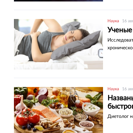
Наука
16 ав
Ученые
Исследоват
хроническо
Наука
16 ав
Назван
быстро
Диетолог н