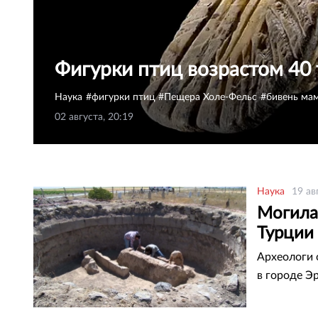
Фигурки птиц возрастом 40 
Наука
фигурки птиц
Пещера Холе-Фельс
бивень ма
02 августа, 20:19
Наука
19 ав
Могила
Турции
Археологи 
в городе Э