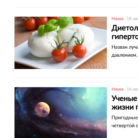
Наука
18 ав
Диетол
гиперт
Назван луч
давлением.
Наука
16 ав
Ученые
жизни 
Пригодные 
четвертой 