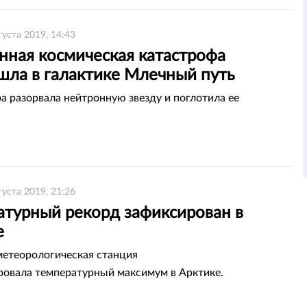
густа 2019, 14:43
нная космическая катастрофа
шла в галактике Млечный путь
а разорвала нейтронную звезду и поглотила ее
густа 2019, 21:26
атурный рекорд зафиксирован в
е
етеорологическая станция
ровала температурный максимум в Арктике.