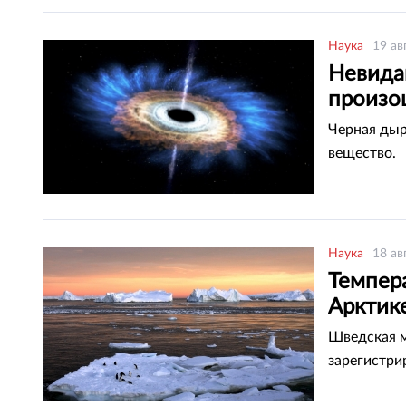
Наука
19 ав
Невида
произо
Черная дыр
вещество.
Наука
18 ав
Темпер
Арктик
Шведская м
зарегистри