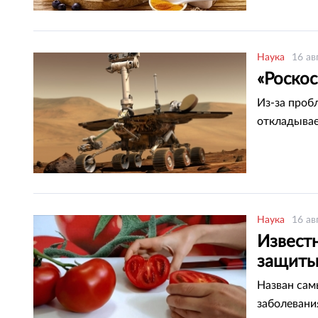
Наука
16 ав
«Роскос
Из-за проб
откладывае
Наука
16 ав
Извест
защиты
Назван сам
заболевани