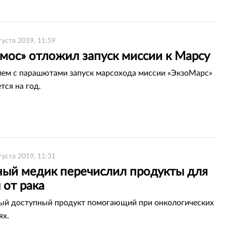
густа 2019, 11:59
мос» отложил запуск миссии к Марсу
лем с парашютами запуск марсохода миссии «ЭкзоМарс»
тся на год.
густа 2019, 11:31
ный медик перечислил продукты для
 от рака
ый доступный продукт помогающий при онкологических
ях.