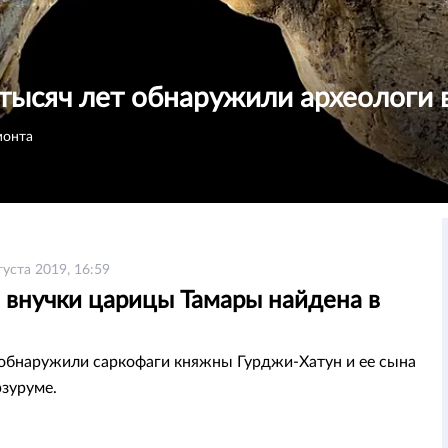
тысяч лет обнаружили археологи 
монта
густа 2019, 16:59
 внучки царицы Тамары найдена в
обнаружили саркофаги княжны Гурджи-Хатун и ее сына
рзуруме.