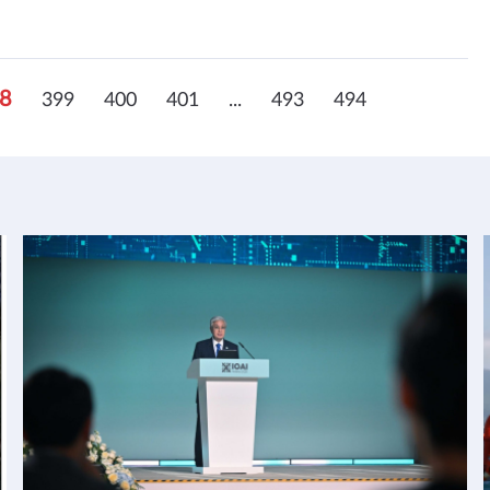
8
399
400
401
...
493
494