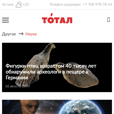
Астана
+23
Телефон редакции:
+7 700 978-78-54
→
Другое
Наука
Фигурки птиц возрастом 40 тысяч лет
обнаружили археологи в пещере в
Германии
02 августа, 20:19