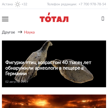
Астана
+32
Телефон редакции:
+7 700 978-78-54
→
Другое
Наука
Фигурки птиц возрастом 40 тысяч лет
обнаружили археологи в пещере в
Германии
02 августа, 20:19