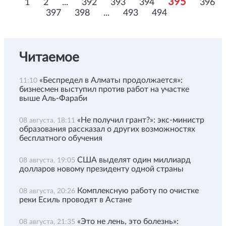
395
1
2
...
392
393
394
396
397
398
...
493
494
Читаемое
«Беспредел в Алматы продолжается»:
11:10
бизнесмен выступил против работ на участке
выше Аль-Фараби
«Не получил грант?»: экс-министр
08 августа, 18:11
образования рассказал о других возможностях
бесплатного обучения
США выделят один миллиард
08 августа, 19:05
долларов новому президенту одной страны
Комплексную работу по очистке
08 августа, 20:26
реки Есиль проводят в Астане
«Это не лень, это болезнь»:
08 августа, 21:35