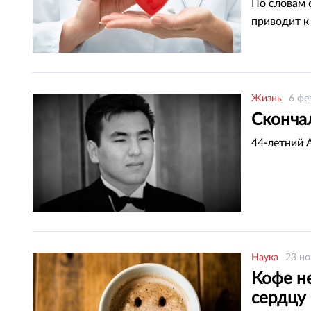
По словам 
приводит к
Жизнь
6 фе
Скончал
44-летний 
Наука
23 но
Кофе н
сердцу 