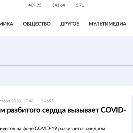
469,93
541,64
5,71
МИКА
ОБЩЕСТВО
ДРУГОЕ
МУЛЬТИМЕДИА
тября 2020, 17:46
4695
м разбитого сердца вызывает COVID-
циентов на фоне COVID-19 развивается синдром