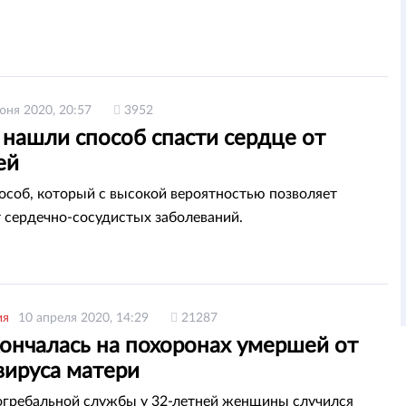
юня 2020, 20:57
3952
 нашли способ спасти сердце от
ей
особ, который с высокой вероятностью позволяет
т сердечно-сосудистых заболеваний.
ия
10 апреля 2020, 14:29
21287
кончалась на похоронах умершей от
вируса матери
огребальной службы у 32-летней женщины случился