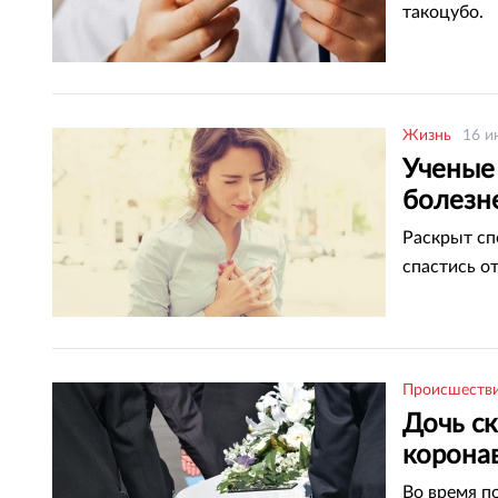
такоцубо.
Жизнь
16 и
Ученые
болезн
Раскрыт сп
спастись о
Происшеств
Дочь с
корона
Во время п