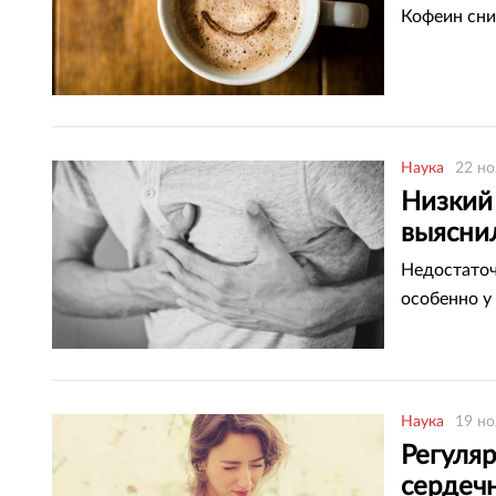
Кофеин сни
Наука
22 но
Низкий 
выяснил
Недостаточ
особенно у
Наука
19 но
Регуля
сердеч