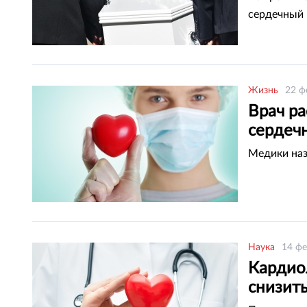
сердечный 
Жизнь
22 ф
Врач ра
сердеч
Медики наз
Наука
14 фе
Кардиол
снизит