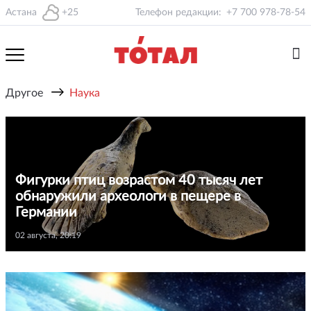
Астана
+25
Телефон редакции:
+7 700 978-78-54
→
Другое
Наука
Фигурки птиц возрастом 40 тысяч лет
обнаружили археологи в пещере в
Германии
02 августа, 20:19