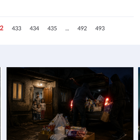
2
433
434
435
...
492
493