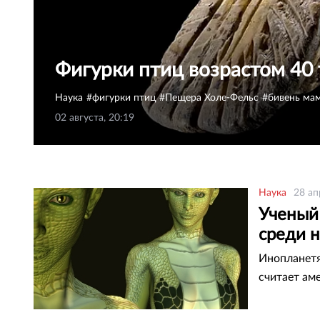
Фигурки птиц возрастом 40 
Наука
фигурки птиц
Пещера Холе-Фельс
бивень ма
02 августа, 20:19
Наука
28 ап
Ученый
среди н
Инопланетя
считает ам