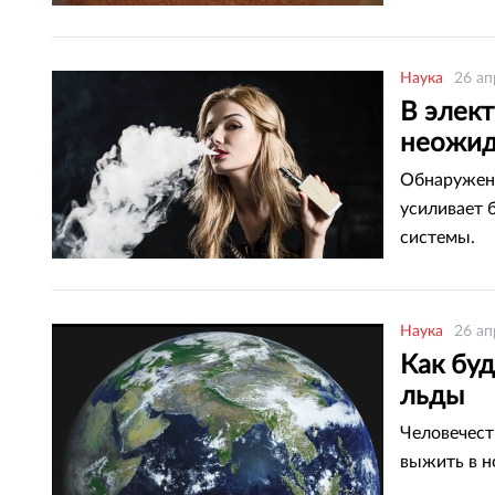
Наука
26 ап
В элек
неожид
Обнаружени
усиливает 
системы.
Наука
26 ап
Как буд
льды
Человечест
выжить в н