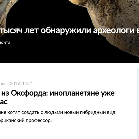
тысяч лет обнаружили археологи 
монта
реля 2019, 14:21
 из Оксфорда: инопланетяне уже
ас
не хотят создать с людьми новый гибридный вид,
ериканский профессор.