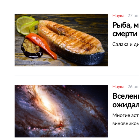
Наука
27 ап
Рыба, 
смерти
Салака и д
Наука
26 ап
Вселен
ожидал
Многие аст
виновником