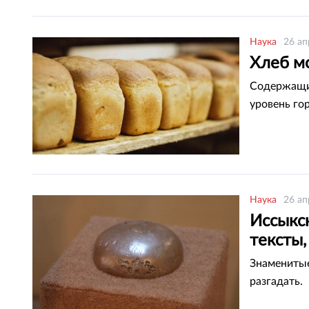
Наука
26 ап
Хлеб м
Содержащий
уровень го
Наука
26 ап
Иссыкс
тексты,
Знаменитые
разгадать.