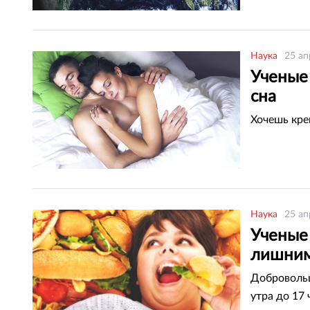
Наука
25 ап
Ученые 
сна
Хочешь кре
Наука
25 ап
Ученые
лишним
Добровольц
утра до 17 