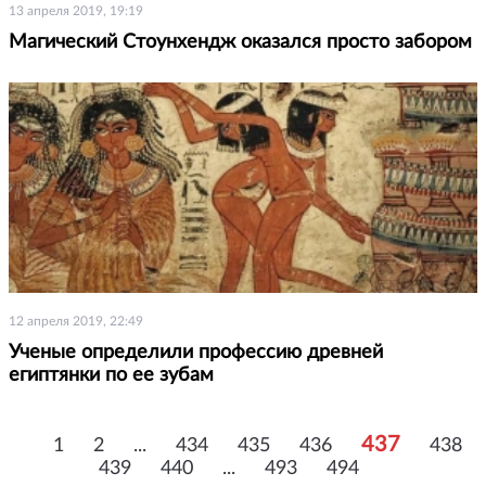
13 апреля 2019, 19:19
Магический Стоунхендж оказался просто забором
12 апреля 2019, 22:49
Ученые определили профессию древней
египтянки по ее зубам
437
1
2
...
434
435
436
438
439
440
...
493
494