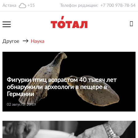
Астана
+15
Телефон редакции:
+7 700 978-78-54
→
Другое
Наука
Фигурки птиц возрастом 40 тысяч лет
обнаружили археологи в пещере в
Германии
02 августа, 20:19