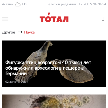
Астана
+15
Телефон редакции:
+7 700 978-78-54
→
Другое
Наука
Фигурки птиц возрастом 40 тысяч лет
обнаружили археологи в пещере в
Германии
02 августа, 20:19