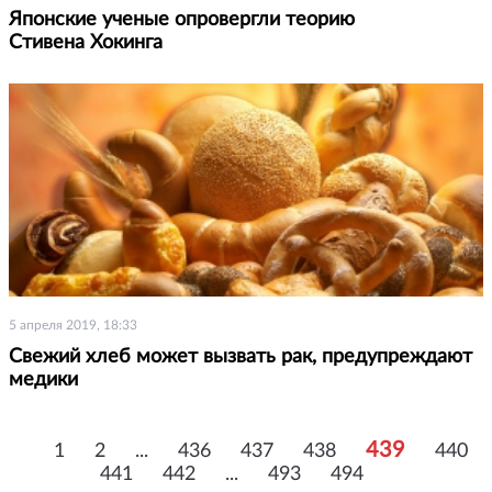
Японские ученые опровергли теорию
Стивена Хокинга
5 апреля 2019, 18:33
Свежий хлеб может вызвать рак, предупреждают
медики
439
1
2
...
436
437
438
440
441
442
...
493
494