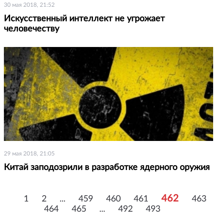
30 мая 2018, 21:52
Искусственный интеллект не угрожает
человечеству
29 мая 2018, 21:05
Китай заподозрили в разработке ядерного оружия
462
1
2
...
459
460
461
463
464
465
...
492
493