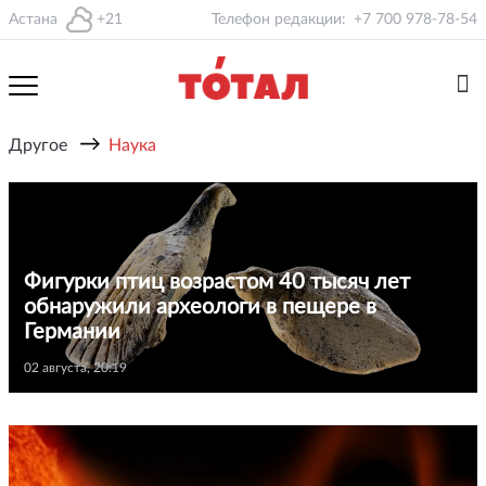
Астана
+21
Телефон редакции:
+7 700 978-78-54
→
Другое
Наука
Фигурки птиц возрастом 40 тысяч лет
обнаружили археологи в пещере в
Германии
02 августа, 20:19