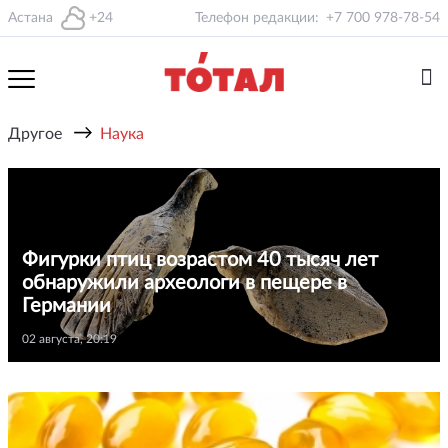
Астана
+24
Телефон редакции:
+7 700 978-78-54
→
Другое
Наука
Фигурки птиц возрастом 40 тысяч лет
обнаружили археологи в пещере в
Германии
02 августа, 20:19