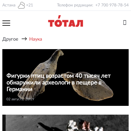
Астана
+21
Телефон редакции:
+7 700 978-78-54
→
Другое
Наука
Фигурки птиц возрастом 40 тысяч лет
обнаружили археологи в пещере в
Германии
02 августа, 20:19